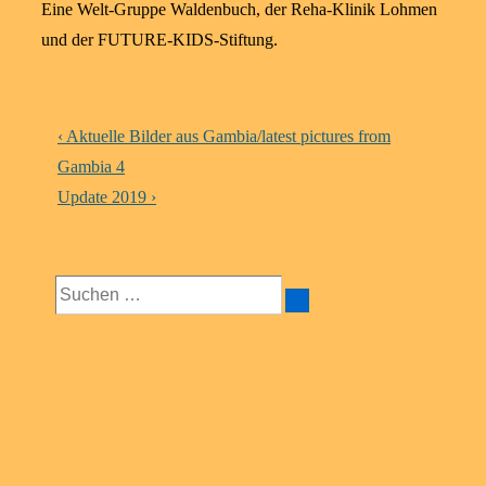
Eine Welt-Gruppe Waldenbuch, der Reha-Klinik Lohmen
und der FUTURE-KIDS-Stiftung.
Beitragsnavigation
Vorheriger
‹ Aktuelle Bilder aus Gambia/latest pictures from
Beitrag
Gambia 4
ist
Nächster
Update 2019 ›
Beitrag
ist
Suchen
nach: