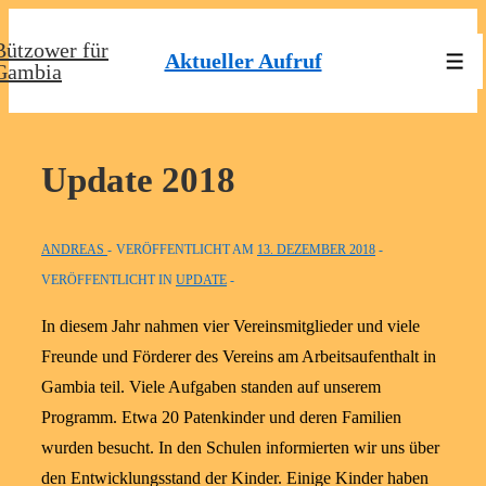
↓
Bützower für
Zum
Aktueller Aufruf
Men
Gambia
Inhalt
Update 2018
ANDREAS
VERÖFFENTLICHT AM
13. DEZEMBER 2018
VERÖFFENTLICHT IN
UPDATE
In diesem Jahr nahmen vier Vereinsmitglieder und viele
Freunde und Förderer des Vereins am Arbeitsaufenthalt in
Gambia teil. Viele Aufgaben standen auf unserem
Programm. Etwa 20 Patenkinder und deren Familien
wurden besucht. In den Schulen informierten wir uns über
den Entwicklungsstand der Kinder. Einige Kinder haben