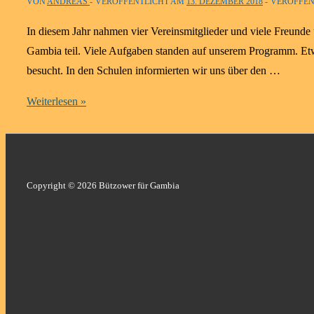
VON
ANDREAS
VERÖFFENTLICHT AM
13. DEZEMBER 2018
VERÖFFEN
In diesem Jahr nahmen vier Vereinsmitglieder und viele Freunde 
Gambia teil. Viele Aufgaben standen auf unserem Programm. Et
besucht. In den Schulen informierten wir uns über den …
Update
Weiterlesen »
2018
Copyright © 2026 Bützower für Gambia