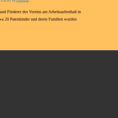
TLICHT IN
UPDATE
und Förderer des Vereins am Arbeitsaufenthalt in
wa 20 Patenkinder und deren Familien wurden