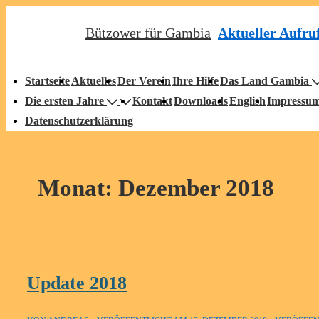
↓
Aktueller Aufru
Bützower für Gambia
Zum
Inhalt
auptnavigation
Startseite
Aktuelles
Der Verein
Ihre Hilfe
Das Land Gambia
Die ersten Jahre
Kontakt
Downloads
English
Impressu
Datenschutzerklärung
Monat:
Dezember 2018
Update 2018