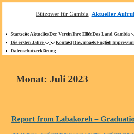
↓
Aktueller Aufru
Bützower für Gambia
Zum
Inhalt
auptnavigation
Startseite
Aktuelles
Der Verein
Ihre Hilfe
Das Land Gambia
Die ersten Jahre
Kontakt
Downloads
English
Impressu
Datenschutzerklärung
Monat:
Juli 2023
Report from Labakoreh – Graduati