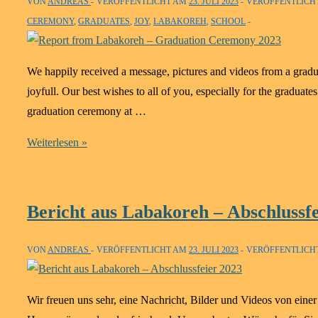
VON
ANDREAS
VERÖFFENTLICHT AM
23. JULI 2023
VERÖFFENTLICH
CEREMONY
,
GRADUATES
,
JOY
,
LABAKOREH
,
SCHOOL
We happily received a message, pictures and videos from a gra
joyfull. Our best wishes to all of you, especially for the gradua
graduation ceremony at …
Report
Weiterlesen »
from
Labakoreh
–
Bericht aus Labakoreh – Abschlussfe
Graduation
Ceremony
VON
ANDREAS
VERÖFFENTLICHT AM
23. JULI 2023
VERÖFFENTLICH
2023
Wir freuen uns sehr, eine Nachricht, Bilder und Videos von einer