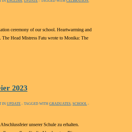
T IN
ENGLISH
,
UPDATE
TAGGED WITH
CELBRATION
,
duation ceremony of our school. Heartwarming and
tes. The Head Mistress Fatu wrote to Monika: The
ier 2023
T IN
UPDATE
TAGGED WITH
GRADUATES
,
SCHOOL
 Abschlussfeier unserer Schule zu erhalten.