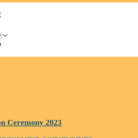
f
m
on Ceremony 2023