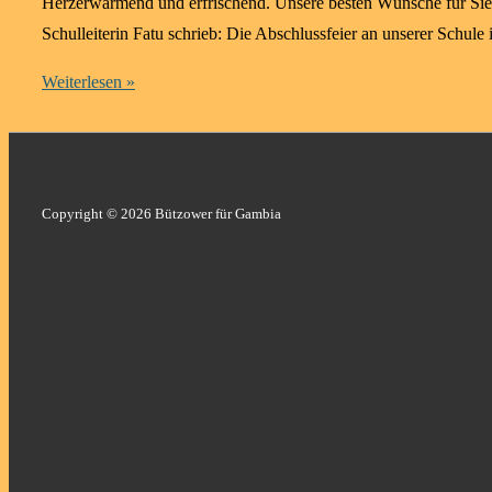
Herzerwärmend und erfrischend. Unsere besten Wünsche für Sie a
Schulleiterin Fatu schrieb: Die Abschlussfeier an unserer Schule
Bericht
Weiterlesen »
aus
Labakoreh
–
Abschlussfeier
Copyright © 2026 Bützower für Gambia
2023