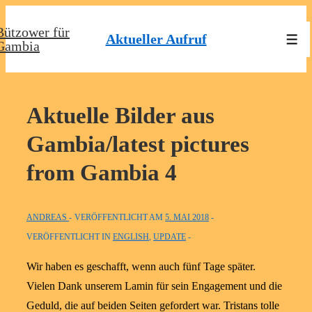
↓
Bützower für
Zum
Aktueller Aufruf
Men
Gambia
Inhalt
Aktuelle Bilder aus
Gambia/latest pictures
from Gambia 4
ANDREAS
VERÖFFENTLICHT AM
5. MAI 2018
VERÖFFENTLICHT IN
ENGLISH
,
UPDATE
Wir haben es geschafft, wenn auch fünf Tage später.
Vielen Dank unserem Lamin für sein Engagement und die
Geduld, die auf beiden Seiten gefordert war. Tristans tolle