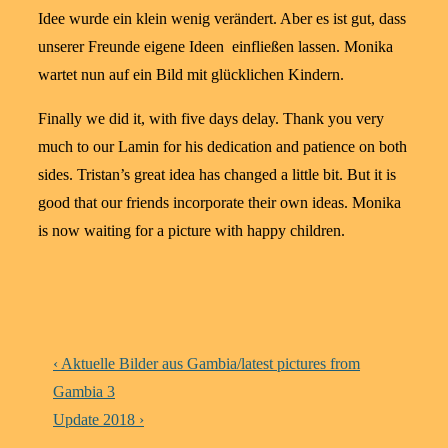
Idee wurde ein klein wenig verändert. Aber es ist gut, dass
unserer Freunde eigene Ideen einfließen lassen. Monika
wartet nun auf ein Bild mit glücklichen Kindern.
Finally we did it, with five days delay.
Thank you very
much to our Lamin for his dedication and patience on both
sides.
Tristan’s great idea has changed a little bit.
But it is
good that our friends incorporate their own ideas.
Monika
is now waiting for a picture with happy children.
Beitragsnavigation
Vorheriger
‹ Aktuelle Bilder aus Gambia/latest pictures from
Beitrag
Gambia 3
ist
Nächster
Update 2018 ›
Beitrag