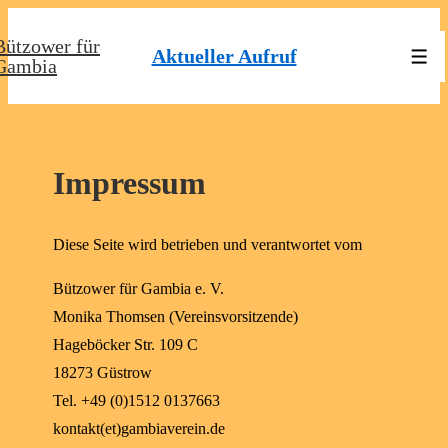
↓
Bützower für
Zum
Aktueller Aufruf
Men
Gambia
Inhalt
Impressum
Diese Seite wird betrieben und verantwortet vom
Bützower für Gambia e. V.
Monika Thomsen (Vereinsvorsitzende)
Hageböcker Str. 109 C
18273 Güstrow
Tel. +49 (0)1512 0137663
kontakt(et)gambiaverein.de