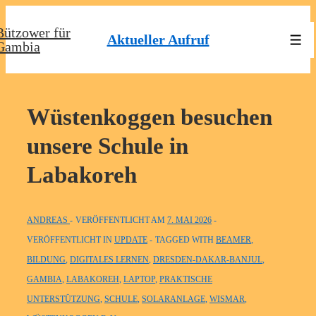
↓
Bützower für
Zum
Aktueller Aufruf
Men
Gambia
Inhalt
Wüstenkoggen besuchen
unsere Schule in
Labakoreh
ANDREAS
VERÖFFENTLICHT AM
7. MAI 2026
VERÖFFENTLICHT IN
UPDATE
TAGGED WITH
BEAMER
,
BILDUNG
,
DIGITALES LERNEN
,
DRESDEN-DAKAR-BANJUL
,
GAMBIA
,
LABAKOREH
,
LAPTOP
,
PRAKTISCHE
UNTERSTÜTZUNG
,
SCHULE
,
SOLARANLAGE
,
WISMAR
,