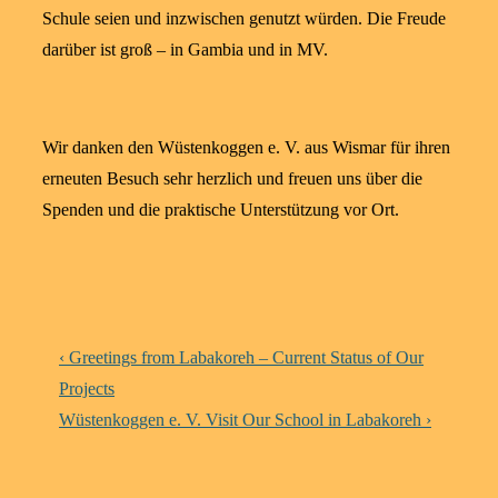
Schule seien und inzwischen genutzt würden. Die Freude
darüber ist groß – in Gambia und in MV.
Wir danken den Wüstenkoggen e. V. aus Wismar für ihren
erneuten Besuch sehr herzlich und freuen uns über die
Spenden und die praktische Unterstützung vor Ort.
Beitragsnavigation
Vorheriger
‹ Greetings from Labakoreh – Current Status of Our
Beitrag
Projects
ist
Nächster
Wüstenkoggen e. V. Visit Our School in Labakoreh ›
Beitrag
ist