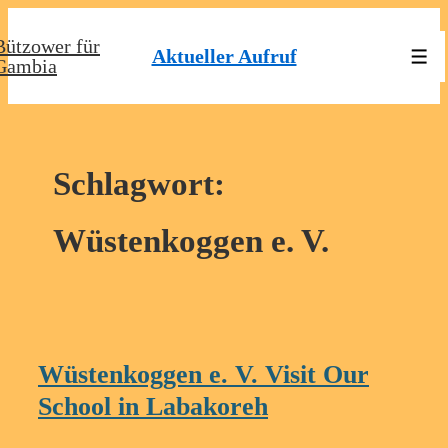
↓
Bützower für
Zum
Aktueller Aufruf
Men
Gambia
Inhalt
Schlagwort:
Wüstenkoggen e. V.
Wüstenkoggen e. V. Visit Our
School in Labakoreh