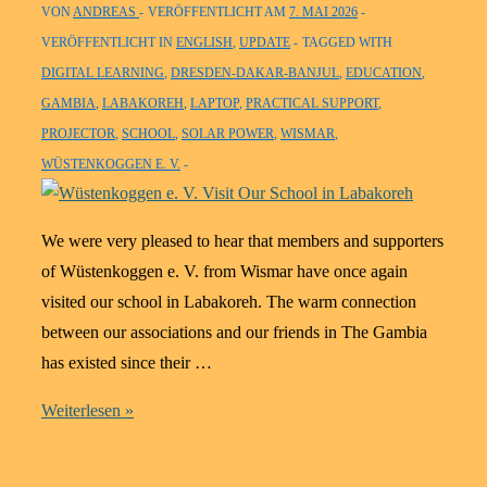
VON
ANDREAS
VERÖFFENTLICHT AM
7. MAI 2026
VERÖFFENTLICHT IN
ENGLISH
,
UPDATE
TAGGED WITH
DIGITAL LEARNING
,
DRESDEN-DAKAR-BANJUL
,
EDUCATION
,
GAMBIA
,
LABAKOREH
,
LAPTOP
,
PRACTICAL SUPPORT
,
PROJECTOR
,
SCHOOL
,
SOLAR POWER
,
WISMAR
,
WÜSTENKOGGEN E. V.
We were very pleased to hear that members and supporters
of Wüstenkoggen e. V. from Wismar have once again
visited our school in Labakoreh. The warm connection
between our associations and our friends in The Gambia
has existed since their …
Wüstenkoggen
Weiterlesen »
e.
V.