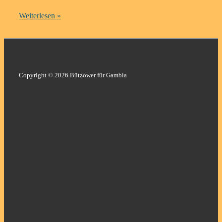
Wüstenkoggen
Weiterlesen »
besuchen
unsere
Schule
in
Copyright © 2026 Bützower für Gambia
Labakoreh