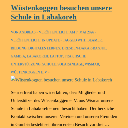
Visit
Wüstenkoggen besuchen unsere
Our
Schule in Labakoreh
School
in
VON
ANDREAS
VERÖFFENTLICHT AM
7. MAI 2026
Labakoreh
VERÖFFENTLICHT IN
UPDATE
TAGGED WITH
BEAMER
,
BILDUNG
,
DIGITALES LERNEN
,
DRESDEN-DAKAR-BANJUL
,
GAMBIA
,
LABAKOREH
,
LAPTOP
,
PRAKTISCHE
UNTERSTÜTZUNG
,
SCHULE
,
SOLARANLAGE
,
WISMAR
,
WÜSTENKOGGEN E. V.
Sehr erfreut haben wir erfahren, dass Mitglieder und
Unterstützer des Wüstenkoggen e. V. aus Wismar unsere
Schule in Labakoreh erneut besucht haben. Der herzliche
Kontakt zwischen unseren Vereinen und unseren Freunden
in Gambia besteht seit ihrem ersten Besuch vor drei …