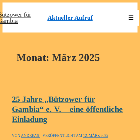
↓
Bützower für
Zum
Aktueller Aufruf
Men
Gambia
Inhalt
Monat:
März 2025
25 Jahre „Bützower für
Gambia“ e. V. – eine öffentliche
Einladung
VON
ANDREAS
VERÖFFENTLICHT AM
12. MÄRZ 2025