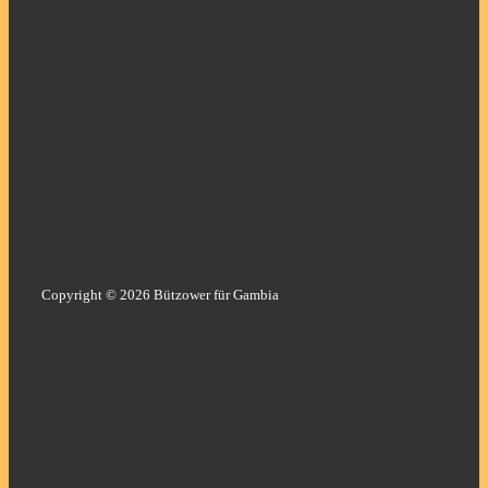
–
eine
öffentliche
Einladung
Copyright © 2026 Bützower für Gambia