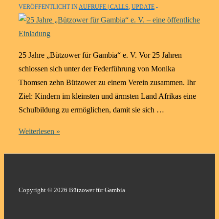
VERÖFFENTLICHT IN
AUFRUFE | CALLS
,
UPDATE
25 Jahre „Bützower für Gambia“ e. V. Vor 25 Jahren
schlossen sich unter der Federführung von Monika
Thomsen zehn Bützower zu einem Verein zusammen. Ihr
Ziel: Kindern im kleinsten und ärmsten Land Afrikas eine
Schulbildung zu ermöglichen, damit sie sich …
25
Weiterlesen »
Jahre
„Bützower
für
Gambia“
Copyright © 2026 Bützower für Gambia
e.
V.