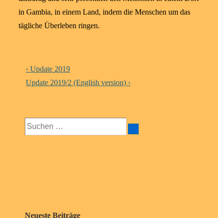
in Gambia, in einem Land, indem die Menschen um das
tägliche Überleben ringen.
Beitragsnavigation
Vorheriger
‹ Update 2019
Beitrag
Nächster
Update 2019/2 (English version) ›
ist
Beitrag
ist
Suchen
nach:
Neueste Beiträge