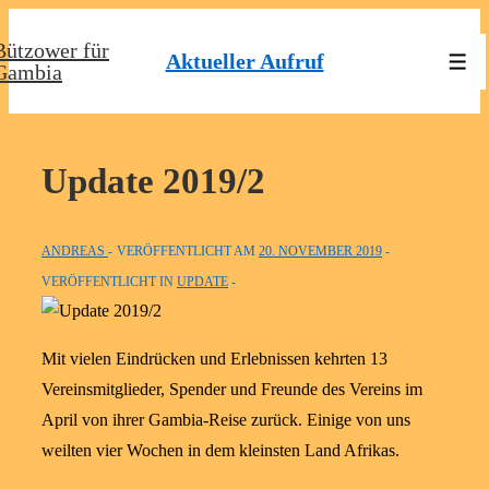
↓
Bützower für
Zum
Aktueller Aufruf
Men
Gambia
Inhalt
Update 2019/2
ANDREAS
VERÖFFENTLICHT AM
20. NOVEMBER 2019
VERÖFFENTLICHT IN
UPDATE
Mit vielen Eindrücken und Erlebnissen kehrten 13
Vereinsmitglieder, Spender und Freunde des Vereins im
April von ihrer Gambia-Reise zurück. Einige von uns
weilten vier Wochen in dem kleinsten Land Afrikas.