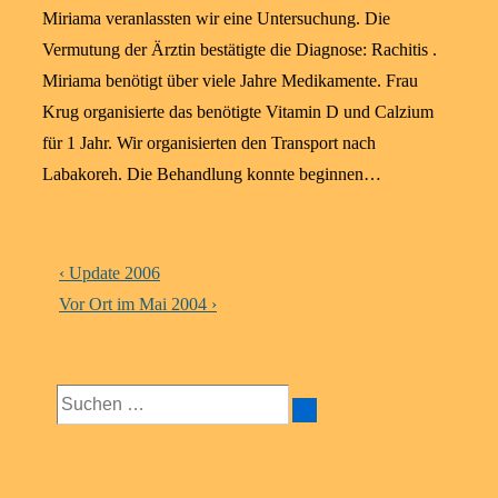
Miriama veranlassten wir eine Untersuchung. Die
Vermutung der Ärztin bestätigte die Diagnose: Rachitis .
Miriama benötigt über viele Jahre Medikamente. Frau
Krug organisierte das benötigte Vitamin D und Calzium
für 1 Jahr. Wir organisierten den Transport nach
Labakoreh. Die Behandlung konnte beginnen…
Beitragsnavigation
Vorheriger
‹ Update 2006
Beitrag
Nächster
Vor Ort im Mai 2004 ›
ist
Beitrag
ist
Suchen
nach: