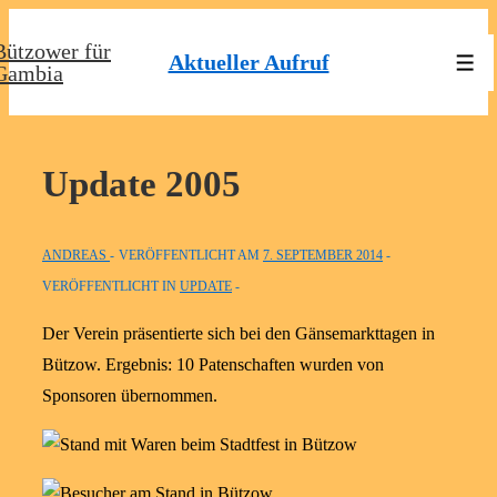
↓
Bützower für
Zum
Aktueller Aufruf
Men
Gambia
Inhalt
Update 2005
ANDREAS
VERÖFFENTLICHT AM
7. SEPTEMBER 2014
VERÖFFENTLICHT IN
UPDATE
Der Verein präsentierte sich bei den Gänsemarkttagen in
Bützow. Ergebnis: 10 Patenschaften wurden von
Sponsoren übernommen.