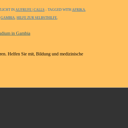
LICHT IN
AUFRUFE | CALLS
TAGGED WITH
AFRIKA
,
,
GAMBIA
,
HILFE ZUR SELBSTHILFE
,
ren. Helfen Sie mit, Bildung und medizinische