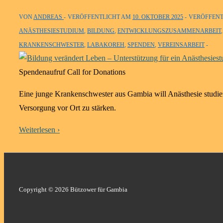
VON
ANDREAS
VERÖFFENTLICHT AM
10. OKTOBER 2025
VERÖFFENT
ANÄSTHESIESTUDIUM
,
BILDUNG
,
ENTWICKLUNGSZUSAMMENARBEIT
KRANKENSCHWESTER
,
LABAKOREH
,
SPENDEN
,
VEREINSARBEIT
Spendenaufruf Call for Donations
Eine junge Krankenschwester aus Gambia will Anästhesie studie
Versorgung vor Ort zu stärken.
Weiterlesen ›
Copyright © 2026 Bützower für Gambia