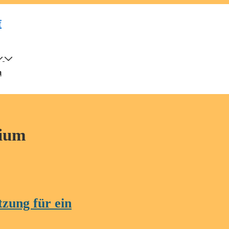
f
m
dium
zung für ein