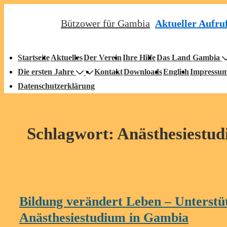
↓
Aktueller Aufru
Bützower für Gambia
Zum
Inhalt
auptnavigation
Startseite
Aktuelles
Der Verein
Ihre Hilfe
Das Land Gambia
Die ersten Jahre
Kontakt
Downloads
English
Impressu
Datenschutzerklärung
Schlagwort:
Anästhesiestu
Bildung verändert Leben – Unterstüt
Anästhesiestudium in Gambia