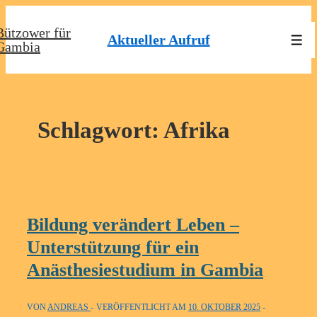
↓
Bützower für
Zum
Aktueller Aufruf
Men
Gambia
Inhalt
Schlagwort:
Afrika
Bildung verändert Leben –
Unterstützung für ein
Anästhesiestudium in Gambia
VON
ANDREAS
VERÖFFENTLICHT AM
10. OKTOBER 2025